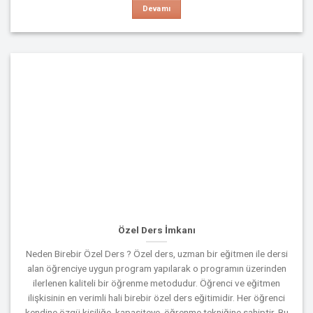
Devamı
Özel Ders İmkanı
Neden Birebir Özel Ders ? Özel ders, uzman bir eğitmen ile dersi
alan öğrenciye uygun program yapılarak o programın üzerinden
ilerlenen kaliteli bir öğrenme metodudur. Öğrenci ve eğitmen
ilişkisinin en verimli hali birebir özel ders eğitimidir. Her öğrenci
kendine özgü kişiliğe, kapasiteye, öğrenme tekniğine sahiptir. Bu