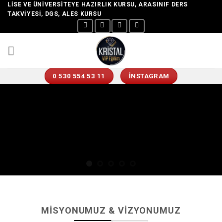
Skip
LISE VE ÜNIVERSITEYE HAZIRLIK KURSU, ARASINIF DERS
TAKVIYESI, DGS, ALES KURSU
to
content
0 530 554 53 11
İNSTAGRAM
MISYONUMUZ & VIZYONUMUZ