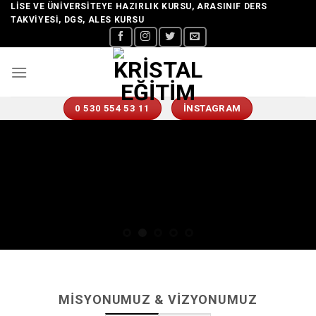
Skip
LISE VE ÜNIVERSITEYE HAZIRLIK KURSU, ARASINIF DERS
TAKVIYESI, DGS, ALES KURSU
to
content
0 530 554 53 11
İNSTAGRAM
MISYONUMUZ & VIZYONUMUZ