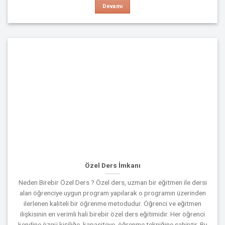
Devamı
Özel Ders İmkanı
Neden Birebir Özel Ders ? Özel ders, uzman bir eğitmen ile dersi
alan öğrenciye uygun program yapılarak o programın üzerinden
ilerlenen kaliteli bir öğrenme metodudur. Öğrenci ve eğitmen
ilişkisinin en verimli hali birebir özel ders eğitimidir. Her öğrenci
kendine özgü kişiliğe, kapasiteye, öğrenme tekniğine sahiptir. Bu